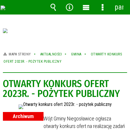
pane
Wyszukiwarka
Narzędzia
Menu
Menu
główne
szczegóło
MAPA STRONY
AKTUALNOŚCI
GMINA
OTWARTY KONKURS
OFERT 2023R. - POŻYTEK PUBLICZNY
OTWARTY KONKURS OFERT
2023R. - POŻYTEK PUBLICZNY
Archiwum
Wójt Gminy Niegosławice ogłasza
otwarty konkurs ofert na realizację zadań