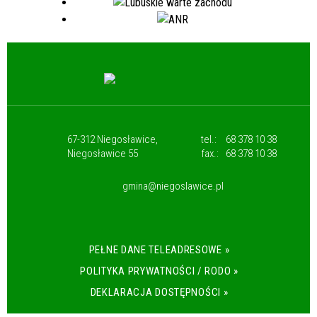
67-312 Niegosławice,
tel.:
68 378 10 38
Niegosławice 55
fax.:
68 378 10 38
gmina@niegoslawice.pl
PEŁNE DANE TELEADRESOWE »
POLITYKA PRYWATNOŚCI / RODO »
DEKLARACJA DOSTĘPNOŚCI »