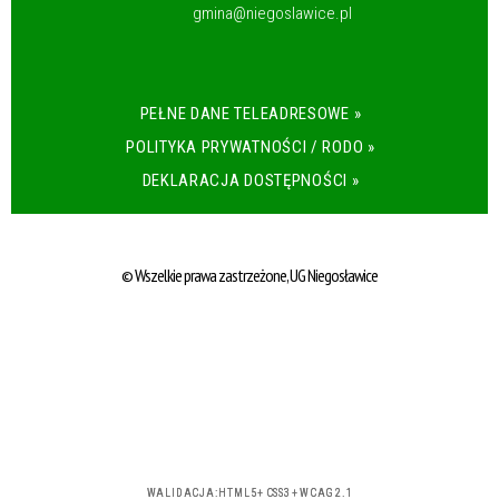
gmina@niegoslawice.pl
PEŁNE DANE TELEADRESOWE »
POLITYKA PRYWATNOŚCI / RODO »
DEKLARACJA DOSTĘPNOŚCI »
© Wszelkie prawa zastrzeżone, UG Niegosławice
WALIDACJA:
HTML5
+
CSS3
+
WCAG 2.1