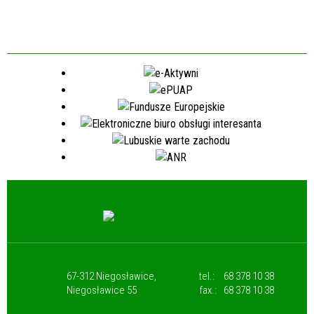
67-312 Niegosławice,
tel.:
68 378 10 38
Niegosławice 55
fax.:
68 378 10 38