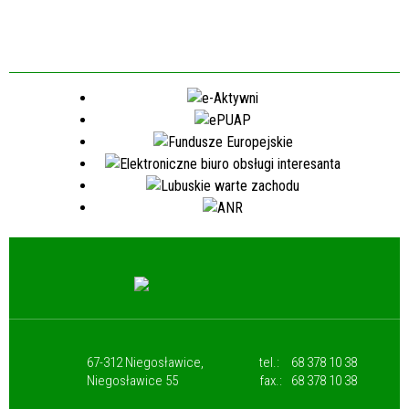
67-312 Niegosławice,
tel.:
68 378 10 38
Niegosławice 55
fax.:
68 378 10 38