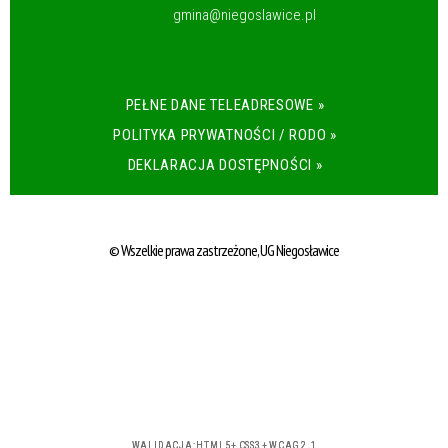
gmina@niegoslawice.pl
PEŁNE DANE TELEADRESOWE »
POLITYKA PRYWATNOŚCI / RODO »
DEKLARACJA DOSTĘPNOŚCI »
© Wszelkie prawa zastrzeżone, UG Niegosławice
WALIDACJA:
HTML5
+
CSS3
+
WCAG 2.1