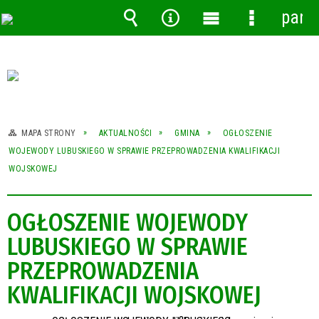
pane
Wyszukiwarka
Narzędzia
Menu
Menu
główne
szczegóło
MAPA STRONY
AKTUALNOŚCI
GMINA
OGŁOSZENIE
WOJEWODY LUBUSKIEGO W SPRAWIE PRZEPROWADZENIA KWALIFIKACJI
WOJSKOWEJ
OGŁOSZENIE WOJEWODY
LUBUSKIEGO W SPRAWIE
PRZEPROWADZENIA
KWALIFIKACJI WOJSKOWEJ