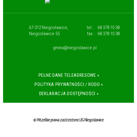
67-312 Niegosławice,
tel.:
68 378 10 38
Niegosławice 55
fax.:
68 378 10 38
gmina@niegoslawice.pl
PEŁNE DANE TELEADRESOWE »
POLITYKA PRYWATNOŚCI / RODO »
DEKLARACJA DOSTĘPNOŚCI »
© Wszelkie prawa zastrzeżone, UG Niegosławice