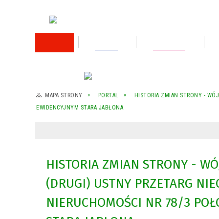
RODO
Oświata
Rok 2026
Rok 2025
MAPA STRONY
PORTAL
HISTORIA ZMIAN STRONY - WÓJ
EWIDENCYJNYM STARA JABŁONA.
Rok 2024
Rok 2023
Wykaz nieruchomości przeznaczonej do
HISTORIA ZMIAN STRONY - WÓ
sprzedaży
(DRUGI) USTNY PRZETARG NI
Wykaz nieruchomości przeznaczonej do
sprzedaży
NIERUCHOMOŚCI NR 78/3 POŁ
Rok 2022