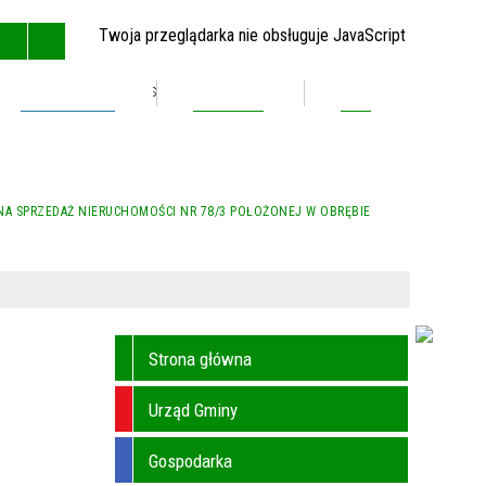
Twoja przeglądarka nie obsługuje JavaScript
Inwestycje
Kontakt
BIP
GŁÓWNA
MAPA STRONY
RSS
KONTAKT
 NA SPRZEDAŻ NIERUCHOMOŚCI NR 78/3 POŁOŻONEJ W OBRĘBIE
Strona główna
Urząd Gminy
Gospodarka