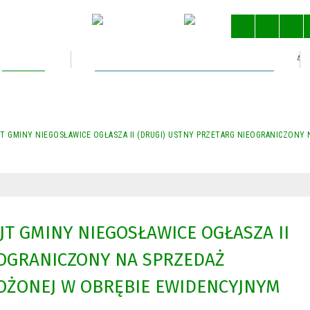
Kultura
Gospodarka nieruchomościami
STRONA 
T GMINY NIEGOSŁAWICE OGŁASZA II (DRUGI) USTNY PRZETARG NIEOGRANICZONY
JT GMINY NIEGOSŁAWICE OGŁASZA II
EOGRANICZONY NA SPRZEDAŻ
OŻONEJ W OBRĘBIE EWIDENCYJNYM