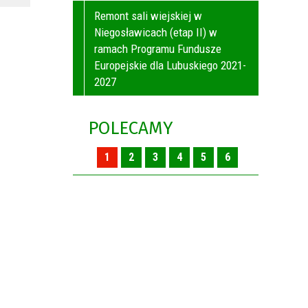
Remont sali wiejskiej w
Niegosławicach (etap II) w
ramach Programu Fundusze
Europejskie dla Lubuskiego 2021-
2027
POLECAMY
1
2
3
4
5
6