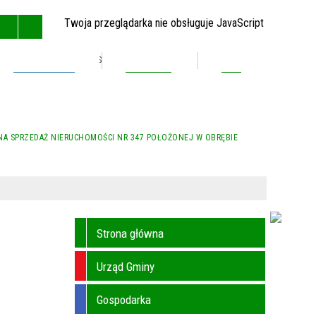
Twoja przeglądarka nie obsługuje JavaScript
Inwestycje
Kontakt
BIP
GŁÓWNA
MAPA STRONY
RSS
KONTAKT
 NA SPRZEDAŻ NIERUCHOMOŚCI NR 347 POŁOŻONEJ W OBRĘBIE
Strona główna
Urząd Gminy
Gospodarka