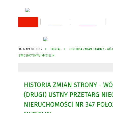
RODO
Oświata
Rok 2026
Rok 2025
MAPA STRONY
PORTAL
HISTORIA ZMIAN STRONY - WÓ
EWIDENCYJNYM MYCIELIN.
Rok 2024
Rok 2023
Wykaz nieruchomości przeznaczonej do
HISTORIA ZMIAN STRONY - WÓ
sprzedaży
(DRUGI) USTNY PRZETARG NI
Wykaz nieruchomości przeznaczonej do
sprzedaży
NIERUCHOMOŚCI NR 347 POŁO
Rok 2022