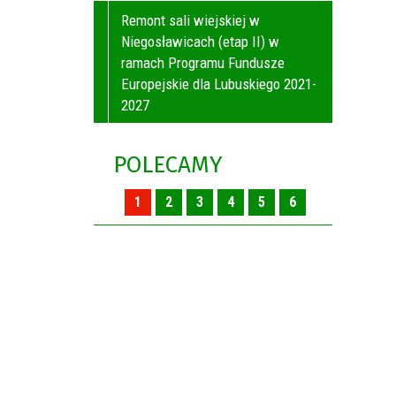
Remont sali wiejskiej w
Niegosławicach (etap II) w
ramach Programu Fundusze
Europejskie dla Lubuskiego 2021-
2027
POLECAMY
1
2
3
4
5
6