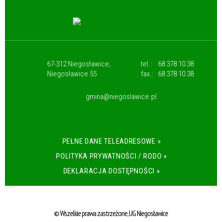
67-312 Niegosławice,
tel.:
68 378 10 38
Niegosławice 55
fax.:
68 378 10 38
gmina@niegoslawice.pl
PEŁNE DANE TELEADRESOWE »
POLITYKA PRYWATNOŚCI / RODO »
DEKLARACJA DOSTĘPNOŚCI »
© Wszelkie prawa zastrzeżone, UG Niegosławice