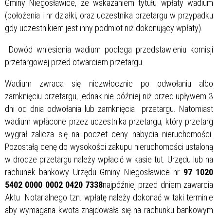
Gminy Niegosławice, ze wskazaniem tytułu wpłaty wadium
(położenia i nr działki, oraz uczestnika przetargu w przypadku
gdy uczestnikiem jest inny podmiot niż dokonujący wpłaty).
Dowód wniesienia wadium podlega przedstawieniu komisji
przetargowej przed otwarciem przetargu.
Wadium zwraca się niezwłocznie po odwołaniu albo
zamknięciu przetargu, jednak nie później niż przed upływem 3
dni od dnia odwołania lub zamknięcia przetargu. Natomiast
wadium wpłacone przez uczestnika przetargu, który przetarg
wygrał zalicza się na poczet ceny nabycia nieruchomości.
Pozostałą cenę do wysokości zakupu nieruchomości ustaloną
w drodze przetargu należy wpłacić w kasie tut. Urzędu lub na
rachunek bankowy Urzędu Gminy Niegosławice nr
97 1020
5402 0000 0002 0420 7338
najpóźniej przed dniem zawarcia
Aktu Notarialnego tzn. wpłatę należy dokonać w taki terminie
aby wymagana kwota znajdowała się na rachunku bankowym