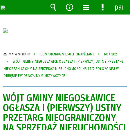
pane
Wyszukiwarka
Narzędzia
Menu
Menu
główne
szczegóło
MAPA STRONY
GOSPODARKA NIERUCHOMOŚCIAMI
ROK 2021
WÓJT GMINY NIEGOSŁAWICE OGŁASZA I (PIERWSZY) USTNY PRZETARG
NIEOGRANICZONY NA SPRZEDAŻ NIERUCHOMOŚCI NR 17/7 POŁOŻONEJ W
OBRĘBIE EWIDENCYJNYM KRZYWCZYCE
WÓJT GMINY NIEGOSŁAWICE
OGŁASZA I (PIERWSZY) USTNY
PRZETARG NIEOGRANICZONY
NA SPRZEDAŻ NIERUCHOMOŚCI