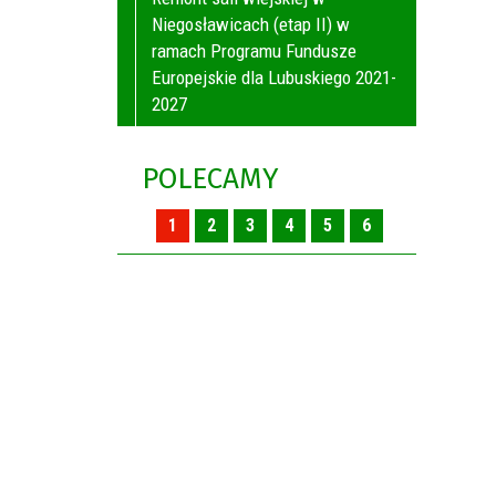
Niegosławicach (etap II) w
ramach Programu Fundusze
Europejskie dla Lubuskiego 2021-
2027
POLECAMY
1
2
3
4
5
6