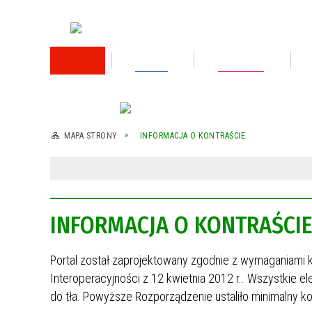
RODO
Oświata
Rok 2026
Rok 2025
MAPA STRONY
INFORMACJA O KONTRAŚCIE
Rok 2024
Rok 2023
INFORMACJA O KONTRAŚCI
Wykaz nieruchomości przeznaczonej do
sprzedaży
Portal został zaprojektowany zgodnie z wymaganiami
Wykaz nieruchomości przeznaczonej do
sprzedaży
Interoperacyjności z 12 kwietnia 2012 r.. Wszystkie el
do tła. Powyższe Rozporządzenie ustaliło minimalny ko
Rok 2022