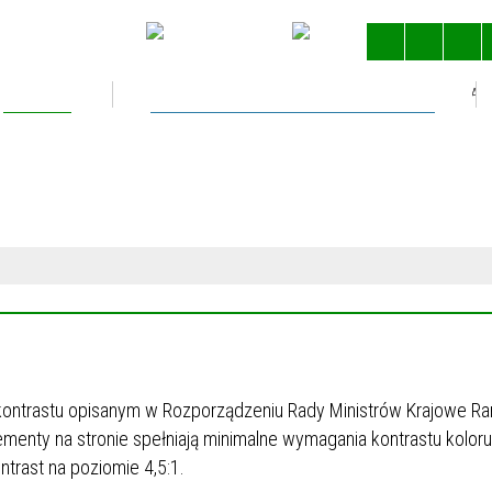
Kultura
Gospodarka nieruchomościami
STRONA 
E
 kontrastu opisanym w Rozporządzeniu Rady Ministrów Krajowe R
ementy na stronie spełniają minimalne wymagania kontrastu koloru
ntrast na poziomie 4,5:1.