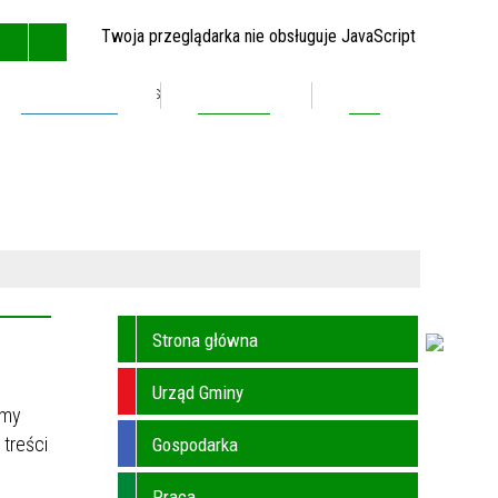
Twoja przeglądarka nie obsługuje JavaScript
Inwestycje
Kontakt
BIP
GŁÓWNA
MAPA STRONY
RSS
KONTAKT
Strona główna
Urząd Gminy
amy
 treści
Gospodarka
Praca