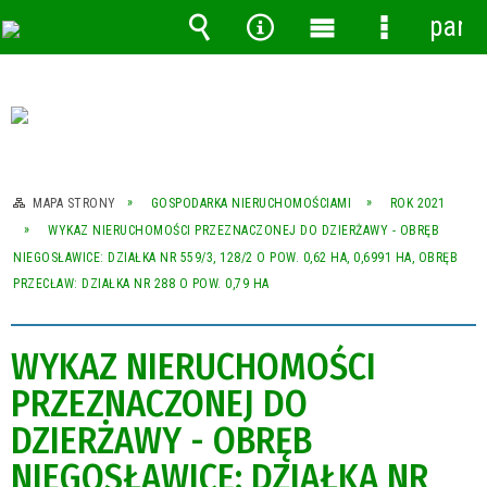
pane
Wyszukiwarka
Narzędzia
Menu
Menu
główne
szczegóło
MAPA STRONY
GOSPODARKA NIERUCHOMOŚCIAMI
ROK 2021
WYKAZ NIERUCHOMOŚCI PRZEZNACZONEJ DO DZIERŻAWY - OBRĘB
NIEGOSŁAWICE: DZIAŁKA NR 559/3, 128/2 O POW. 0,62 HA, 0,6991 HA, OBRĘB
PRZECŁAW: DZIAŁKA NR 288 O POW. 0,79 HA
WYKAZ NIERUCHOMOŚCI
PRZEZNACZONEJ DO
DZIERŻAWY - OBRĘB
NIEGOSŁAWICE: DZIAŁKA NR