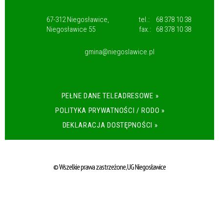
67-312 Niegosławice,
tel.:
68 378 10 38
Niegosławice 55
fax.:
68 378 10 38
gmina@niegoslawice.pl
PEŁNE DANE TELEADRESOWE »
POLITYKA PRYWATNOŚCI / RODO »
DEKLARACJA DOSTĘPNOŚCI »
© Wszelkie prawa zastrzeżone, UG Niegosławice